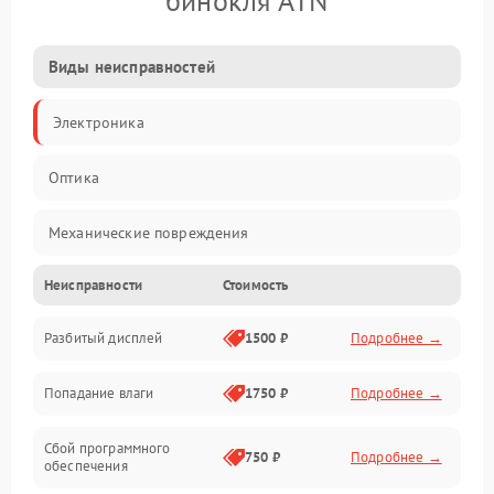
бинокля ATN
Виды неисправностей
Электроника
Оптика
Механические повреждения
Неисправности
Стоимость
Видео
Разбитый дисплей
1500 ₽
Подробнее →
Механика
Попадание влаги
1750 ₽
Подробнее →
Управление
Сбой программного
Электропитание
750 ₽
Подробнее →
обеспечения