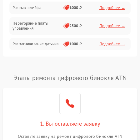
Корпус/Герметичность
Разрыв шлейфа
1000 ₽
Подробнее →
Электроника/Механические
Перегорание платы
2500 ₽
Подробнее →
управления
Электроника/Оптика
Размагничивание датчика
1000 ₽
Подробнее →
Поломка инфракрасного
1500 ₽
Подробнее →
датчика
Этапы ремонта цифрового бинокля ATN
Неправильная передача
750 ₽
Подробнее →
цветов дисплея
Разрядка аккумулятора за
1000 ₽
Подробнее →
коркое время
Перегрев устройства
1500 ₽
Подробнее →
1. Вы оставляете заявку
Оставьте заявку на ремонт цифрового бинокля ATN