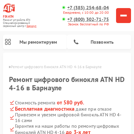
+7 (385) 254-68-04
Ежедневно, с 10:00 до 20:00
FIX-ATN
+7 (800) 302-71-75
Ремонт устройств ATN
Специализированный
Звонок бесплатный по РФ
cервисный центр г.
Барнаул
Мы ремонтируем
Позвонить
науле
Ремонт цифрового бинокля ATN HD 4-16 в Барнауле
Ремонт цифрового бинокля ATN HD
4-16 в Барнауле
от 580 руб.
Стоимость ремонта
Ремонт прицелов ночного видения ATN
Ремонт оптических прицелов ATN
Ремонт цифровых монокуляров ATN
Ремонт тепловизионных прицелов ATN
Бесплатная диагностика
даже при отказе
Привезем и увезем цифровой бинокль ATN HD 4-
16 сами
Гарантия на наши работы по ремонту цифровых
до 3-х лет
биноклей ATN HD 4-16