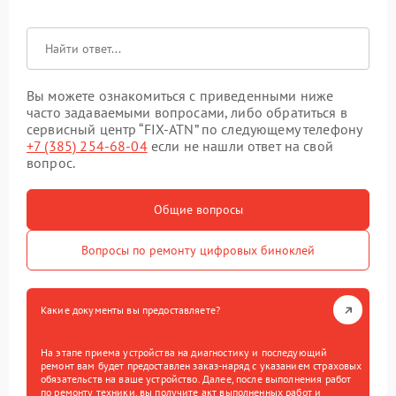
Вы можете ознакомиться с приведенными ниже
часто задаваемыми вопросами, либо обратиться в
сервисный центр “FIX-ATN” по следующему телефону
+7 (385) 254-68-04
если не нашли ответ на свой
вопрос.
Общие вопросы
Вопросы по ремонту цифровых биноклей
Какие документы вы предоставляете?
На этапе приема устройства на диагностику и последующий
ремонт вам будет предоставлен заказ-наряд с указанием страховых
обязательств на ваше устройство. Далее, после выполнения работ
по ремонту техники, вы получите акт выполненных работ и