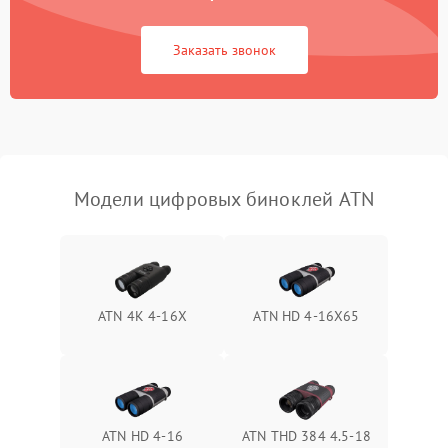
коркое время
Заказать звонок
Перегрев устройства
1500 ₽
Подробнее →
Модели цифровых биноклей ATN
ATN 4K 4-16X
ATN HD 4-16X65
ATN HD 4-16
ATN THD 384 4.5-18