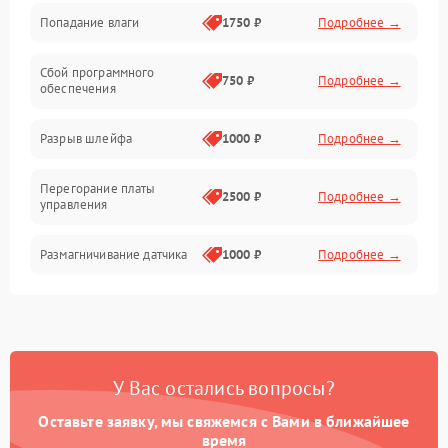
Попадание влаги
1750 ₽
Подробнее →
Управление
Сбой программного
Электропитание
750 ₽
Подробнее →
обеспечения
Корпус/Герметичность
Разрыв шлейфа
1000 ₽
Подробнее →
Электроника/Механические
Перегорание платы
2500 ₽
Подробнее →
управления
Электроника/Оптика
Размагничивание датчика
1000 ₽
Подробнее →
Поломка инфракрасного
1500 ₽
Подробнее →
датчика
Неправильная передача
750 ₽
Подробнее →
У Вас остались вопросы?
цветов дисплея
Оставьте заявку, мы свяжемся с Вами в ближайшее
Разрядка аккумулятора за
время
1000 ₽
Подробнее →