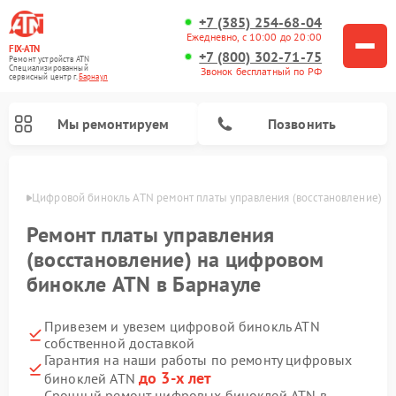
+7 (385) 254-68-04
Ежедневно, с 10:00 до 20:00
FIX-ATN
+7 (800) 302-71-75
Ремонт устройств ATN
Специализированный
Звонок бесплатный по РФ
cервисный центр г.
Барнаул
Мы ремонтируем
Позвонить
науле
Цифровой бинокль ATN ремонт платы управления (восстановление)
Ремонт платы управления
(восстановление) на цифровом
бинокле ATN в Барнауле
Ремонт прицелов ночного видения ATN
Ремонт оптических прицелов ATN
Ремонт цифровых монокуляров ATN
Ремонт тепловизионных прицелов ATN
Привезем и увезем цифровой бинокль ATN
собственной доставкой
Гарантия на наши работы по ремонту цифровых
до 3-х лет
биноклей ATN
Срочный ремонт цифровых биноклей ATN в