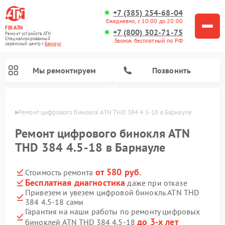
+7 (385) 254-68-04
Ежедневно, с 10:00 до 20:00
FIX-ATN
+7 (800) 302-71-75
Ремонт устройств ATN
Специализированный
Звонок бесплатный по РФ
cервисный центр г.
Барнаул
Мы ремонтируем
Позвонить
науле
Ремонт цифрового бинокля ATN THD 384 4.5-18 в Барнауле
Ремонт цифрового бинокля ATN
THD 384 4.5-18 в Барнауле
от 580 руб.
Стоимость ремонта
Ремонт прицелов ночного видения ATN
Ремонт оптических прицелов ATN
Ремонт цифровых монокуляров ATN
Ремонт тепловизионных прицелов ATN
Бесплатная диагностика
даже при отказе
Привезем и увезем цифровой бинокль ATN THD
384 4.5-18 сами
Гарантия на наши работы по ремонту цифровых
до 3-х лет
биноклей ATN THD 384 4.5-18