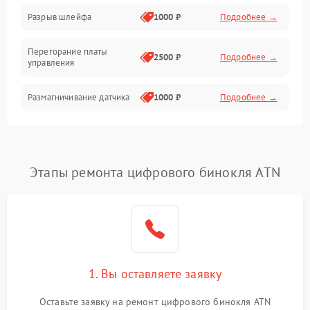
Корпус/Герметичность
Разрыв шлейфа
1000 ₽
Подробнее →
Электроника/Механические
Перегорание платы
2500 ₽
Подробнее →
управления
Электроника/Оптика
Размагничивание датчика
1000 ₽
Подробнее →
Поломка инфракрасного
1500 ₽
Подробнее →
датчика
Этапы ремонта цифрового бинокля ATN
Неправильная передача
750 ₽
Подробнее →
цветов дисплея
Разрядка аккумулятора за
1000 ₽
Подробнее →
коркое время
Перегрев устройства
1500 ₽
Подробнее →
1. Вы оставляете заявку
Оставьте заявку на ремонт цифрового бинокля ATN