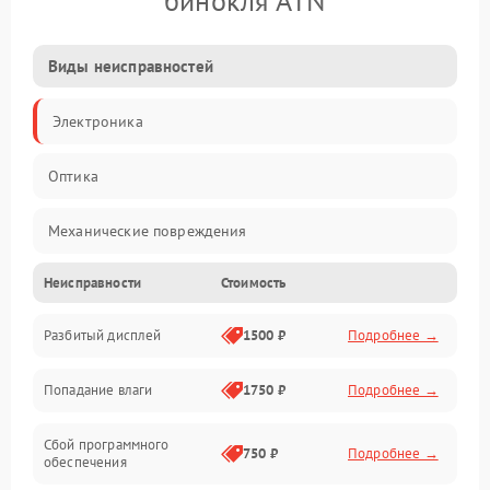
бинокля ATN
Виды неисправностей
Электроника
Оптика
Механические повреждения
Неисправности
Стоимость
Видео
Разбитый дисплей
1500 ₽
Подробнее →
Механика
Попадание влаги
1750 ₽
Подробнее →
Управление
Сбой программного
Электропитание
750 ₽
Подробнее →
обеспечения