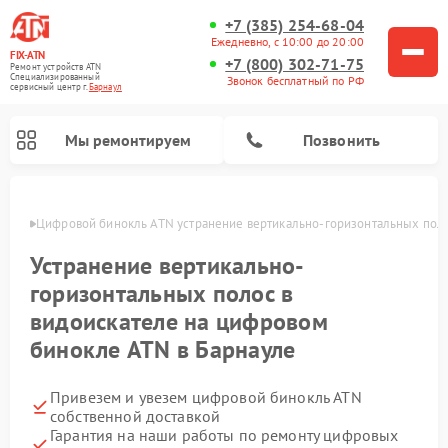
+7 (385) 254-68-04
Ежедневно, с 10:00 до 20:00
FIX-ATN
+7 (800) 302-71-75
Ремонт устройств ATN
Специализированный
Звонок бесплатный по РФ
cервисный центр г.
Барнаул
Мы ремонтируем
Позвонить
науле
Цифровой бинокль ATN устранение вертикально-горизонтальных поло
Устранение вертикально-
горизонтальных полос в
видоискателе на цифровом
бинокле ATN в Барнауле
Ремонт прицелов ночного видения ATN
Ремонт оптических прицелов ATN
Ремонт цифровых монокуляров ATN
Ремонт тепловизионных прицелов ATN
Привезем и увезем цифровой бинокль ATN
собственной доставкой
Гарантия на наши работы по ремонту цифровых