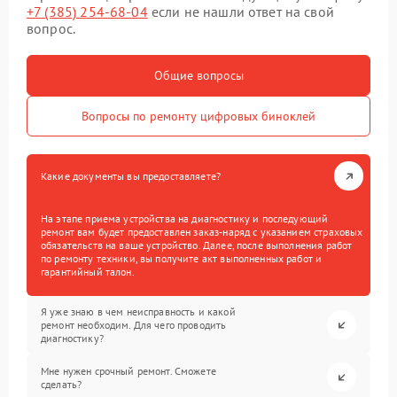
+7 (385) 254-68-04
если не нашли ответ на свой
вопрос.
Общие вопросы
Вопросы по ремонту цифровых биноклей
Какие документы вы предоставляете?
На этапе приема устройства на диагностику и последующий
ремонт вам будет предоставлен заказ-наряд с указанием страховых
обязательств на ваше устройство. Далее, после выполнения работ
по ремонту техники, вы получите акт выполненных работ и
гарантийный талон.
Я уже знаю в чем неисправность и какой
ремонт необходим. Для чего проводить
диагностику?
Мне нужен срочный ремонт. Сможете
сделать?