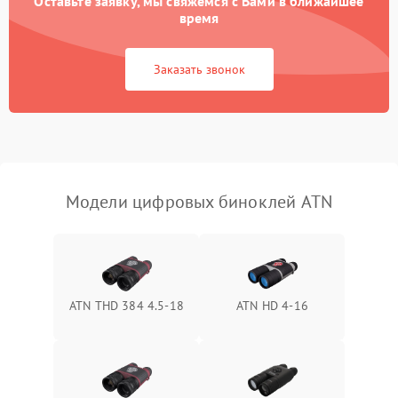
Оставьте заявку, мы свяжемся с Вами в ближайшее
Разрядка аккумулятора за
время
1000 ₽
Подробнее →
коркое время
Заказать звонок
Перегрев устройства
1500 ₽
Подробнее →
Модели цифровых биноклей ATN
ATN THD 384 4.5-18
ATN HD 4-16