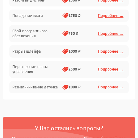
Разбитый дисплей
1500 ₽
Подробнее →
Механика
Попадание влаги
1750 ₽
Подробнее →
Управление
Сбой программного
Электропитание
750 ₽
Подробнее →
обеспечения
Корпус/Герметичность
Разрыв шлейфа
1000 ₽
Подробнее →
Электроника/Механические
Перегорание платы
2500 ₽
Подробнее →
управления
Электроника/Оптика
Размагничивание датчика
1000 ₽
Подробнее →
Поломка инфракрасного
1500 ₽
Подробнее →
датчика
Неправильная передача
750 ₽
Подробнее →
У Вас остались вопросы?
цветов дисплея