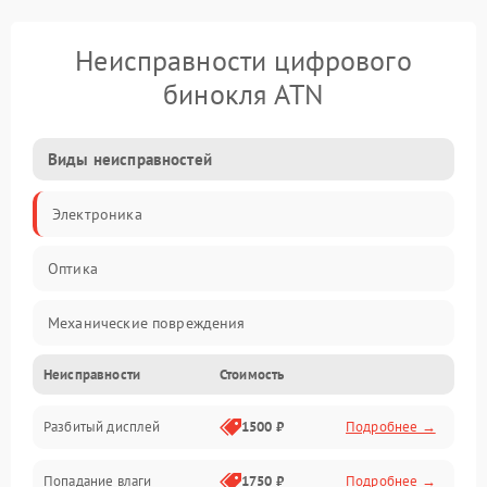
Неисправности цифрового
бинокля ATN
Виды неисправностей
Электроника
Оптика
Механические повреждения
Неисправности
Стоимость
Видео
Разбитый дисплей
1500 ₽
Подробнее →
Механика
Попадание влаги
1750 ₽
Подробнее →
Управление