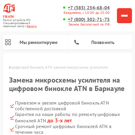
+7 (385) 254-68-04
Ежедневно, с 10:00 до 20:00
FIX-ATN
+7 (800) 302-71-75
Ремонт устройств ATN
Специализированный
Звонок бесплатный по РФ
cервисный центр г.
Барнаул
Мы ремонтируем
Позвонить
науле
Цифровой бинокль ATN замена микросхемы усилителя
Замена микросхемы усилителя на
цифровом бинокле ATN в Барнауле
Привезем и увезем цифровой бинокль ATN
Ремонт прицелов ночного видения ATN
Ремонт оптических прицелов ATN
Ремонт цифровых монокуляров ATN
Ремонт тепловизионных прицелов ATN
собственной доставкой
Гарантия на наши работы по ремонту цифровых
до 3-х лет
биноклей ATN
Срочный ремонт цифровых биноклей ATN в
течении часа