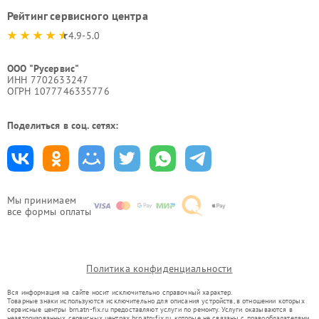
Рейтинг сервисного центра
4.9-5.0
ООО "Русервис"
ИНН 7702633247
ОГРН 1077746335776
Поделиться в соц. сетях:
Мы принимаем
все формы оплаты
Политика конфиденциальности
Вся информация на сайте носит исключительно справочный характер.
Товарные знаки используются исключительно для описания устройств, в отношении которых
сервисные центры brn.atn-fix.ru предоставляют услуги по ремонту. Услуги оказываются в
неавторизованных сервисных центрах brn.atn-fix.ru, которые не связаны с правообладателями