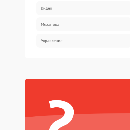
Видео
Механика
Управление
Электропитание
Корпус/Герметичность
?
Электроника/Механические
Электроника/Оптика