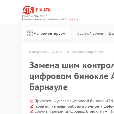
FIX-ATN
Ремонт устройств ATN
Специализированный cервисный центр г.
Барнаул
Мы ремонтируем
Срочный ремонт
Це
лей ATN в Барнауле
Цифровой бинокль ATN замена шим контроллера
Замена шим контрол
цифровом бинокле 
Барнауле
Ремонт оптических прицелов ATN
Ремонт прицелов ночного видения ATN
Ремонт тепловизионных прицелов ATN
Ремонт цифровых монокуляров ATN
Привезем и увезем цифровой бинокль ATN
Гарантия на наши работы по ремонту циф
Срочный ремонт цифровых биноклей ATN в