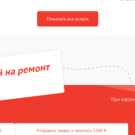
Показать все услуги
й на ремонт
При оформл
Отправить заявку и получить 1500 ₽