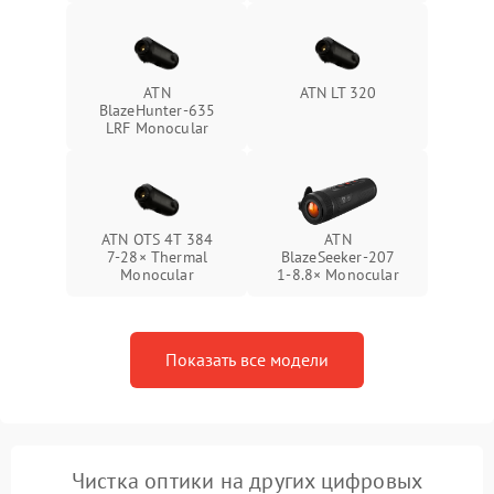
ATN
ATN LT 320
BlazeHunter‑635
LRF Monocular
ATN OTS 4T 384
ATN
7‑28× Thermal
BlazeSeeker‑207
Monocular
1‑8.8× Monocular
Показать все модели
Чистка оптики на других цифровых