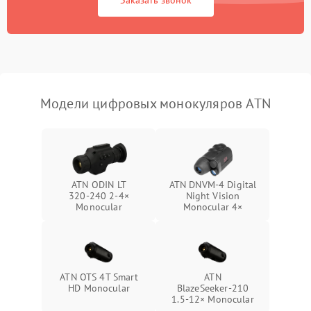
Заказать звонок
Проблемы с калибровкой
1000 ₽
Подробнее →
изображения
Неисправность разъемов
500 ₽
Подробнее →
(MicroSD, AV)
Модели цифровых монокуляров ATN
Неисправность системы
2000 ₽
Подробнее →
стабилизации
Проблемы с заземлением
1000 ₽
Подробнее →
ATN ODIN LT
ATN DNVM-4 Digital
320‑240 2‑4×
Night Vision
Повреждение печатной
2800 ₽
Подробнее →
Monocular
Monocular 4×
платы
Неисправность кнопок
500 ₽
Подробнее →
управления
ATN OTS 4T Smart
ATN
HD Monocular
BlazeSeeker‑210
1.5‑12× Monocular