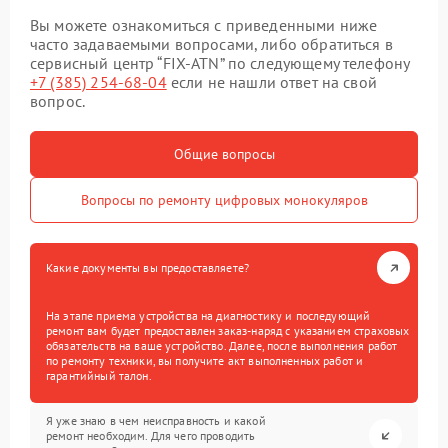
Вы можете ознакомиться с приведенными ниже
часто задаваемыми вопросами, либо обратиться в
сервисный центр “FIX-ATN” по следующему телефону
+7 (385) 254-68-04
если не нашли ответ на свой
вопрос.
Общие вопросы
Вопросы по ремонту цифровых монокуляров
Какие документы вы предоставляете?
На этапе приема устройства на диагностику и последующий
ремонт вам будет предоставлен заказ-наряд с указанием страховых
обязательств на ваше устройство. Далее, после выполнения работ
по ремонту техники, вы получите акт выполненных работ и
гарантийный талон.
Я уже знаю в чем неисправность и какой
ремонт необходим. Для чего проводить