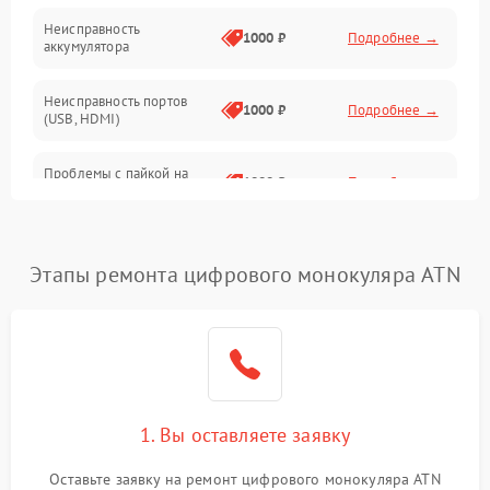
Неисправность
1000 ₽
Подробнее →
аккумулятора
Неисправность портов
1000 ₽
Подробнее →
(USB, HDMI)
Проблемы с пайкой на
1000 ₽
Подробнее →
плате
Неисправность
2800 ₽
Подробнее →
процессора
Этапы ремонта цифрового монокуляра ATN
Повреждение внутренних
500 ₽
Подробнее →
проводов
Неисправность Wi-
1500 ₽
Подробнее →
Fi/Bluetooth модуля
1. Вы оставляете заявку
Проблемы с калибровкой
1000 ₽
Подробнее →
Оставьте заявку на ремонт цифрового монокуляра ATN
изображения