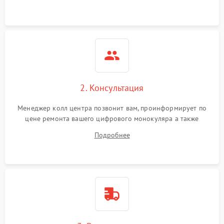
Неисправность разъемов
500 ₽
Подробнее →
(MicroSD, AV)
Неисправность системы
2000 ₽
Подробнее →
стабилизации
Проблемы с заземлением
2. Консультация
1000 ₽
Подробнее →
Менеджер колл центра позвонит вам, проинформирует по
Повреждение печатной
2800 ₽
Подробнее →
цене ремонта вашего цифрового монокуляра а также
платы
ответит на все ваши вопросы.
Подробнее
Неисправность кнопок
500 ₽
Подробнее →
управления