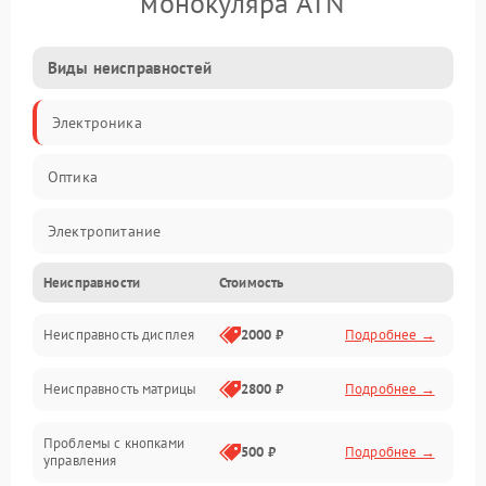
монокуляра ATN
Виды неисправностей
Электроника
Оптика
Электропитание
Неисправности
Стоимость
Видео
Неисправность дисплея
2000 ₽
Подробнее →
ПО
Неисправность матрицы
2800 ₽
Подробнее →
Управление
Проблемы с кнопками
Механические повреждения
500 ₽
Подробнее →
управления