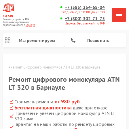
+7 (385) 254-68-04
Ежедневно, с 10:00 до 20:00
FIX-ATN
+7 (800) 302-71-75
Ремонт устройств ATN
Специализированный
Звонок бесплатный по РФ
cервисный центр г.
Барнаул
Мы ремонтируем
Позвонить
науле
Ремонт цифрового монокуляра ATN LT 320 в Барнауле
Ремонт цифрового монокуляра ATN
LT 320 в Барнауле
от 980 руб.
Стоимость ремонта
Ремонт тепловизионных прицелов ATN
Ремонт оптических прицелов ATN
Ремонт цифровых биноклей ATN
Ремонт прицелов ночного видения ATN
Бесплатная диагностика
даже при отказе
Привезем и увезем цифровой монокуляр ATN LT
320 сами
Гарантия на наши работы по ремонту цифровых