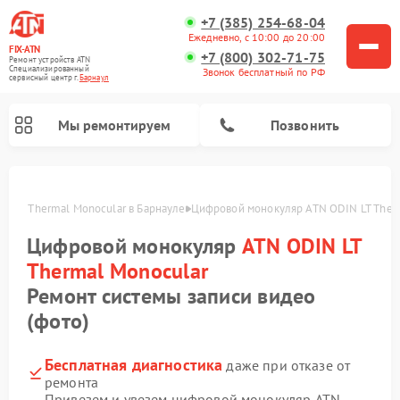
+7 (385) 254-68-04
Ежедневно, с 10:00 до 20:00
FIX-ATN
+7 (800) 302-71-75
Ремонт устройств ATN
Специализированный
Звонок бесплатный по РФ
cервисный центр г.
Барнаул
Мы ремонтируем
Позвонить
N LT Thermal Monocular в Барнауле
Цифровой монокуляр ATN ODIN LT Therm
Цифровой монокуляр
ATN ODIN LT
Thermal Monocular
Ремонт системы записи видео
Ремонт тепловизионных прицелов ATN
Ремонт оптических прицелов ATN
Ремонт цифровых биноклей ATN
Ремонт прицелов ночного видения ATN
(фото)
Бесплатная диагностика
даже при отказе от
ремонта
Привезем и увезем цифровой монокуляр ATN