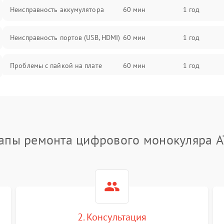
Неисправность аккумулятора
60 мин
1 год
Неисправность портов (USB, HDMI)
60 мин
1 год
Проблемы с пайкой на плате
60 мин
1 год
Неисправность процессора
60 мин
1 год
Повреждение внутренних
60 мин
1 год
проводов
апы ремонта цифрового монокуляра 
Неисправность Wi-Fi/Bluetooth
60 мин
1 год
модуля
Проблемы с калибровкой
60 мин
1 год
изображения
2. Консультация