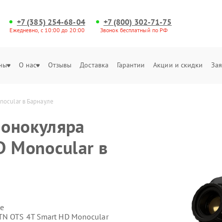
+7 (385) 254-68-04
+7 (800) 302-71-75
Ежедневно, с 10:00 до 20:00
Звонок бесплатный по РФ
ны
О нас
Отзывы
Доставка
Гарантии
Акции и скидки
Зая
nocular в Барнауле
монокуляра
D Monocular в
е
TN OTS 4T Smart HD Monocular