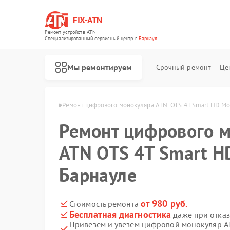
FIX-ATN
Ремонт устройств ATN
Специализированный cервисный центр г.
Барнаул
Мы ремонтируем
Срочный ремонт
Це
ров ATN в Барнауле
Ремонт цифрового монокуляра ATN  OTS 4T Smart HD Mo
Ремонт цифрового 
ATN OTS 4T Smart H
Барнауле
Ремонт оптических прицелов ATN
Ремонт цифровых биноклей ATN
Ремонт прицелов ночного видения ATN
Ремонт тепловизионных прицелов ATN
от 980 руб.
Стоимость ремонта
Бесплатная диагностика
даже при отказ
Привезем и увезем цифровой монокуляр A