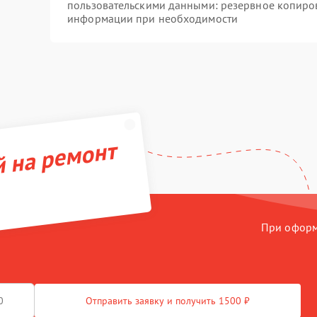
пользовательскими данными: резервное копиро
информации при необходимости
й на ремонт
При оформл
Отправить заявку и получить 1500 ₽