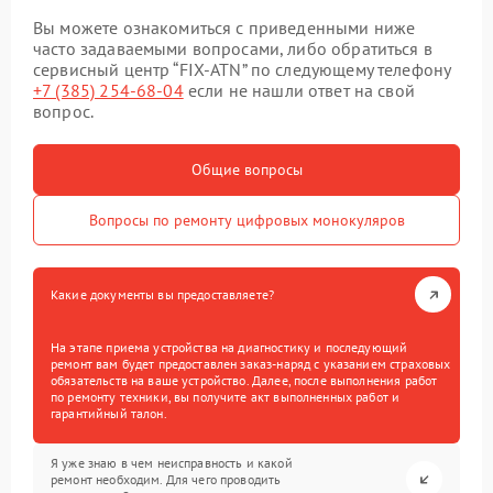
Вы можете ознакомиться с приведенными ниже
часто задаваемыми вопросами, либо обратиться в
сервисный центр “FIX-ATN” по следующему телефону
+7 (385) 254-68-04
если не нашли ответ на свой
вопрос.
Общие вопросы
Вопросы по ремонту цифровых монокуляров
Какие документы вы предоставляете?
На этапе приема устройства на диагностику и последующий
ремонт вам будет предоставлен заказ-наряд с указанием страховых
обязательств на ваше устройство. Далее, после выполнения работ
по ремонту техники, вы получите акт выполненных работ и
гарантийный талон.
Я уже знаю в чем неисправность и какой
ремонт необходим. Для чего проводить