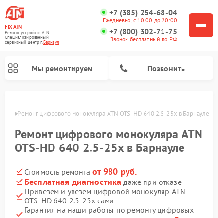
+7 (385) 254-68-04
Ежедневно, с 10:00 до 20:00
FIX-ATN
+7 (800) 302-71-75
Ремонт устройств ATN
Специализированный
Звонок бесплатный по РФ
cервисный центр г.
Барнаул
Мы ремонтируем
Позвонить
науле
Ремонт цифрового монокуляра ATN OTS-HD 640 2.5-25x в Барнауле
Ремонт цифрового монокуляра ATN
OTS-HD 640 2.5-25x в Барнауле
от 980 руб.
Стоимость ремонта
Ремонт тепловизионных прицелов ATN
Ремонт оптических прицелов ATN
Ремонт цифровых биноклей ATN
Ремонт прицелов ночного видения ATN
Бесплатная диагностика
даже при отказе
Привезем и увезем цифровой монокуляр ATN
OTS-HD 640 2.5-25x сами
Гарантия на наши работы по ремонту цифровых