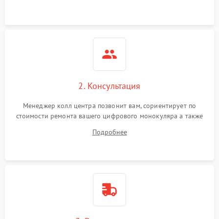
Неисправность разъемов
500 ₽
Подробнее →
(MicroSD, AV)
Неисправность системы
2000 ₽
Подробнее →
стабилизации
Проблемы с заземлением
2. Консультация
1000 ₽
Подробнее →
Менеджер колл центра позвонит вам, сориентирует по
Повреждение печатной
2800 ₽
Подробнее →
стоимости ремонта вашего цифрового монокуляра а также
платы
ответит на все ваши вопросы.
Подробнее
Неисправность кнопок
500 ₽
Подробнее →
управления