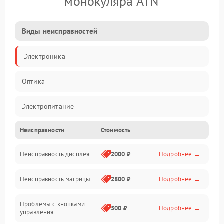
монокуляра ATN
Виды неисправностей
Электроника
Оптика
Электропитание
Неисправности
Стоимость
Видео
Неисправность дисплея
2000 ₽
Подробнее →
ПО
Неисправность матрицы
2800 ₽
Подробнее →
Управление
Проблемы с кнопками
Механические повреждения
500 ₽
Подробнее →
управления