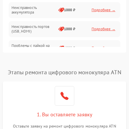
Неисправность
1000 ₽
Подробнее →
аккумулятора
Неисправность портов
1000 ₽
Подробнее →
(USB, HDMI)
Проблемы с пайкой на
1000 ₽
Подробнее →
плате
Неисправность
2800 ₽
Подробнее →
процессора
Этапы ремонта цифрового монокуляра ATN
Повреждение внутренних
500 ₽
Подробнее →
проводов
Неисправность Wi-
1500 ₽
Подробнее →
Fi/Bluetooth модуля
1. Вы оставляете заявку
Проблемы с калибровкой
1000 ₽
Подробнее →
Оставьте заявку на ремонт цифрового монокуляра ATN
изображения