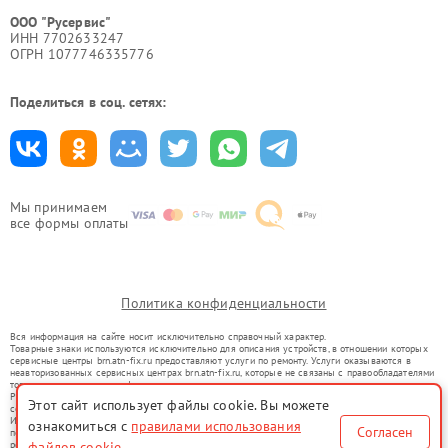
ООО "Русервис"
ИНН 7702633247
ОГРН 1077746335776
Поделиться в соц. сетях:
Мы принимаем
все формы оплаты
Политика конфиденциальности
Вся информация на сайте носит исключительно справочный характер.
Товарные знаки используются исключительно для описания устройств, в отношении которых
сервисные центры brn.atn-fix.ru предоставляют услуги по ремонту. Услуги оказываются в
неавторизованных сервисных центрах brn.atn-fix.ru, которые не связаны с правообладателями
товарных знаков или их официальными представителями.
Ремонт осуществляется для устройств, уже введенных в гражданский оборот в соответствии
Этот сайт использует файлы cookie. Вы можете
со статьей 1487 ГК РФ.
Использование товарных знаков не преследует цели индивидуализации услуг или введения
ознакомиться с
правилами использования
Согласен
потребителей в заблуждение, а служит для информирования о предоставляемых услугах по
ремонту техники указанных брендов.
файлов cookie