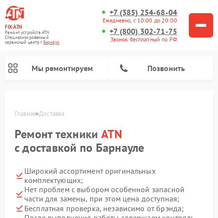
+7 (385) 254-68-04
Ежедневно, с 10:00 до 20:00
FIX-ATN
+7 (800) 302-71-75
Ремонт устройств ATN
Специализированный
Звонок бесплатный по РФ
cервисный центр г.
Барнаул
Мы ремонтируем
Позвонить
Главная
Доставка
Ремонт техники
ATN
с доставкой по Барнауле
Широкий ассортимент оригинальных
Ремонт тепловизионных прицелов ATN
Ремонт оптических прицелов ATN
Ремонт цифровых биноклей ATN
Ремонт прицелов ночного видения ATN
Ремонт цифровых монокуляров ATN
комплектующих;
Нет проблем с выбором особенной запасной
части для замены, при этом цена доступная;
Бесплатная проверка, независимо от брэнда;
После выполнения работы совершаем контроль