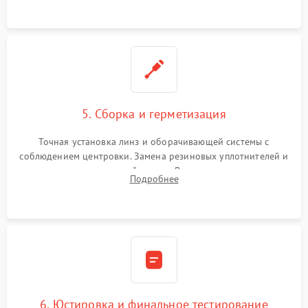
контактов в цепи подсветки прицельной марки.
5. Сборка и герметизация
Точная установка линз и оборачивающей системы с
соблюдением центровки. Замена резиновых уплотнителей и
нанесение влагозащитной смазки. Вакуумирование корпуса
Подробнее
и заполнение его осушенным азотом или аргоном для
защиты линз от внутреннего запотевания.
6. Юстировка и финальное тестирование