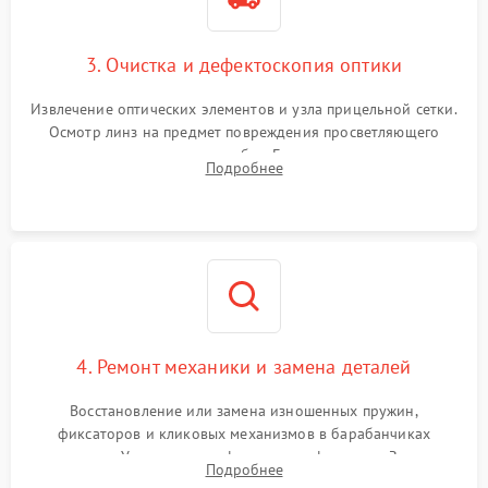
3. Очистка и дефектоскопия оптики
Извлечение оптических элементов и узла прицельной сетки.
Осмотр линз на предмет повреждения просветляющего
покрытия или появления грибка. Бережная очистка стекол
Подробнее
спецрастворами. Проверка целостности гравированной
сетки и модуля ее подсветки.
4. Ремонт механики и замена деталей
Восстановление или замена изношенных пружин,
фиксаторов и кликовых механизмов в барабанчиках
поправок. Устранение люфтов в трансфокаторе. Замена
Подробнее
поврежденных линз, разбитой сетки или восстановление