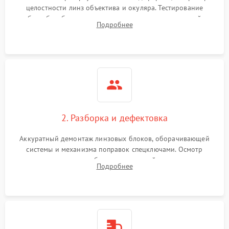
целостности линз объектива и окуляра. Тестирование
работы барабанчиков ввода поправок, кольца отстройки
Поломка системы защиты
Подробнее
1000 ₽
Подробнее →
параллакса и зума. Выявление сколов, внутренних
от перенапряжения
загрязнений и нарушений герметичности.
Поломка системы защиты
1000 ₽
Подробнее →
от замыкания
2. Разборка и дефектовка
Аккуратный демонтаж линзовых блоков, оборачивающей
системы и механизма поправок спецключами. Осмотр
внутренних резьбовых соединений, пружин и
Подробнее
уплотнительных колец. Поиск причин люфта, смещения
точки попадания или заклинивания подвижных частей.