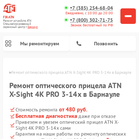
+7 (385) 254-68-04
Ежедневно, с 10:00 до 20:00
FIX-ATN
+7 (800) 302-71-75
Ремонт устройств ATN
Специализированный
Звонок бесплатный по РФ
cервисный центр г.
Барнаул
Мы ремонтируем
Позвонить
науле
Ремонт оптического прицела ATN X-Sight 4K PRO 3-14x в Барнауле
Ремонт оптического прицела ATN
X-Sight 4K PRO 3-14x в Барнауле
от 480 руб.
Стоимость ремонта
Ремонт прицелов ночного видения ATN
Ремонт цифровых монокуляров ATN
Ремонт тепловизионных прицелов ATN
Ремонт цифровых биноклей ATN
Бесплатная диагностика
даже при отказе
Привезем и увезем оптический прицел ATN X-
Sight 4K PRO 3-14x сами
Гарантия на наши работы по ремонту оптических