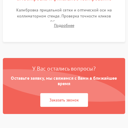
Калибровка прицельной сетки и оптической оси на
коллиматорном стенде. Проверка точности кликов
механизма поправок. Обязательное испытание прицела на
Подробнее
ударном стенде для проверки устойчивости к отдаче и
гарантии сохранения точки пристрелки.
У Вас остались вопросы?
Оставьте заявку, мы свяжемся с Вами в ближайшее
время
Заказать звонок