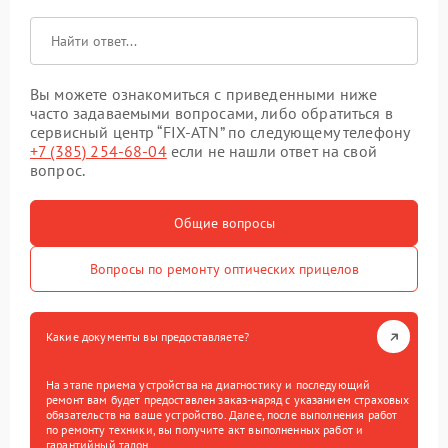
Вы можете ознакомиться с приведенными ниже
часто задаваемыми вопросами, либо обратиться в
сервисный центр “FIX-ATN” по следующему телефону
+7 (385) 254-68-04
если не нашли ответ на свой
вопрос.
Общие вопросы
Вопросы по ремонту оптических прицелов
Какие документы вы предоставляете?
На этапе приема устройства на диагностику и последующий
ремонт вам будет предоставлен заказ-наряд с указанием страховых
обязательств на ваше устройство. Далее, после выполнения работ
по ремонту техники, вы получите акт выполненных работ и
гарантийный талон.