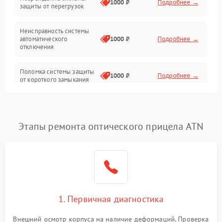
1000 ₽
Подробнее →
защиты от перегрузок
Электропитание
Неисправность системы
Механика
автоматического
1000 ₽
Подробнее →
отключения
Управление
Поломка системы защиты
1000 ₽
Подробнее →
от короткого замыкания
Корпус/Герметичность
Повреждение системы
Датчики
1000 ₽
Подробнее →
защиты от перегрева
Этапы ремонта оптического прицела ATN
Неисправность системы
защиты от
1000 ₽
Подробнее →
перенапряжения
Неисправность системы
1000 ₽
Подробнее →
защиты от замыкания
1. Первичная диагностика
Неисправность системы
1000 ₽
Подробнее →
защиты от перегрева
Внешний осмотр корпуса на наличие деформаций. Проверка