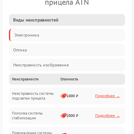
прицела ATN
Виды неисправностей
Электроника
Оптика
Неисправность изображения
Неисправности
Стоимость
Механические повреждения
Неисправность системы
Неисправность фокусировки и оптики
1000 ₽
Подробнее →
подсветки прицела
Неисправность подсветки и электроники
Поломка системы
2000 ₽
Подробнее →
стабилизации
Прочие неисправности
Повреждение системы