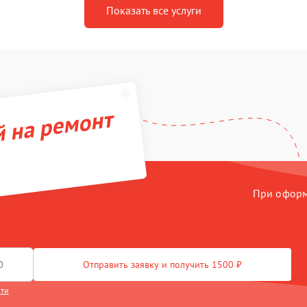
Показать все услуги
й на ремонт
При оформл
Отправить заявку и получить 1500 ₽
сти