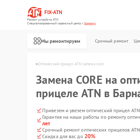
FIX-ATN
Ремонт устройств ATN
Специализированный cервисный центр г.
Барнаул
Мы ремонтируем
Срочный ремонт
Це
лов ATN в Барнауле
Оптический прицел ATN замена core
Замена CORE на опт
прицеле ATN в Барн
Ремонт цифровых биноклей ATN
Ремонт прицелов ночного видения ATN
Ремонт тепловизионных прицелов ATN
Ремонт цифровых монокуляров ATN
Привезем и увезем оптический прицел ATN
Гарантия на наши работы по ремонту опти
лет
Срочный ремонт оптических прицелов ATN 
20%
Скидка для вас до