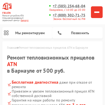
+7 (385) 254-68-04
Ежедневно, с 10:00 до 20:00
FIX-ATN
+7 (800) 302-71-75
Ремонт устройств ATN
Специализированный
Звонок бесплатный по РФ
cервисный центр г.
Барнаул
Мы ремонтируем
Позвонить
Главная
Ремонт тепловизионных прицелов ATN в Барнауле
Ремонт тепловизионных прицелов
ATN
в Барнауле от 500 руб.
Бесплатная диагностика
даже при отказе от
Ремонт оптических прицелов ATN
Ремонт цифровых биноклей ATN
Ремонт цифровых монокуляров ATN
Ремонт прицелов ночного видения ATN
ремонта
Привезем и увезем тепловизионный прицел ATN
собственной доставкой
Гарантия на наши работы по ремонту
до 3-х лет