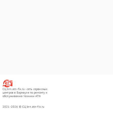
СЦ brn.atn-fix.ru - сеть сервисных
центров в Барнауле по ремонту и
обслуживанию техники ATN
2021-2026 © СЦ brn.atn-fix.ru