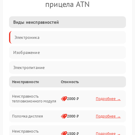
прицела ATN
Виды неисправностей
Электроника
Изображение
Электропитание
Неисправности
Стоимость
Измерения
Неисправность
Матрица
2000 ₽
Подробнее →
тепловизионного модуля
Юстировка
Поломка дисплея
2000 ₽
Подробнее →
Механические повреждения
Неисправность
1500 ₽
Подробнее →