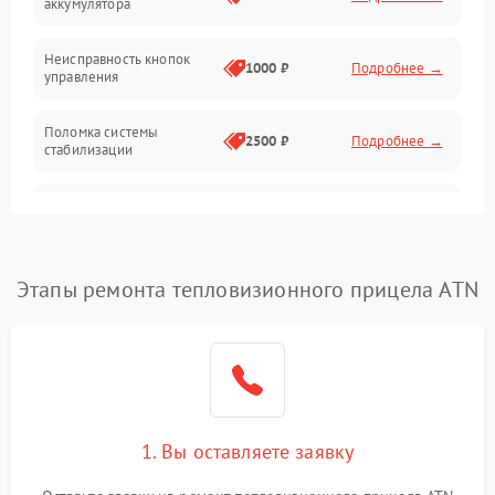
аккумулятора
Оптика
Неисправность кнопок
1000 ₽
Подробнее →
управления
Поломка системы
2500 ₽
Подробнее →
стабилизации
Повреждение системы
2500 ₽
Подробнее →
записи
Неисправность системы
Этапы ремонта тепловизионного прицела ATN
1500 ₽
Подробнее →
Wi-Fi
Поломка системы GPS
2000 ₽
Подробнее →
Повреждение системы
1500 ₽
Подробнее →
защиты от перегрузок
1. Вы оставляете заявку
Неисправность системы