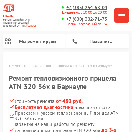
+7 (385) 254-68-04
Ежедневно, с 10:00 до 20:00
FIX-ATN
+7 (800) 302-71-75
Ремонт устройств ATN
Специализированный
Звонок бесплатный по РФ
cервисный центр г.
Барнаул
Мы ремонтируем
Позвонить
науле
Ремонт тепловизионного прицела ATN  320 36x в Барнауле
Ремонт тепловизионного прицела
ATN 320 36x в Барнауле
от 480 руб.
Стоимость ремонта
Ремонт оптических прицелов ATN
Ремонт цифровых биноклей ATN
Ремонт цифровых монокуляров ATN
Ремонт прицелов ночного видения ATN
Бесплатная диагностика
даже при отказе
Привезем и увезем тепловизионный прицел ATN
320 36x сами
Гарантия на наши работы по ремонту
до 3-х
тепловизионных прицелов ATN 320 36x