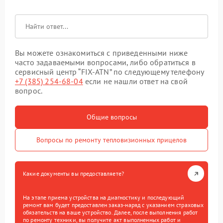
Вы можете ознакомиться с приведенными ниже
часто задаваемыми вопросами, либо обратиться в
сервисный центр “FIX-ATN” по следующему телефону
+7 (385) 254-68-04
если не нашли ответ на свой
вопрос.
Общие вопросы
Вопросы по ремонту тепловизионных прицелов
Какие документы вы предоставляете?
На этапе приема устройства на диагностику и последующий
ремонт вам будет предоставлен заказ-наряд с указанием страховых
обязательств на ваше устройство. Далее, после выполнения работ
по ремонту техники, вы получите акт выполненных работ и