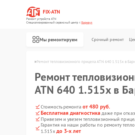
FIX-ATN
Ремонт устройств ATN
Специализированный cервисный центр г.
Барнаул
Мы ремонтируем
Срочный ремонт
Це
лов ATN в Барнауле
Ремонт тепловизионного прицела ATN 640 1.515x в Бар
Ремонт тепловизион
ATN 640 1.515x в Б
Ремонт оптических прицелов ATN
Ремонт цифровых биноклей ATN
Ремонт прицелов ночного видения ATN
Ремонт цифровых монокуляров ATN
от 480 руб.
Стоимость ремонта
Бесплатная диагностика
даже при отказ
Привезем и увезем тепловизионный прицел
Гарантия на наши работы по ремонту тепл
до 3-х лет
1.515x