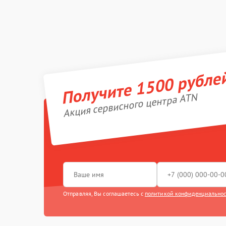
Получите 1500 рубле
Акция сервисного центра ATN
Отправляя, Вы соглашаетесь с
политикой конфиденциально