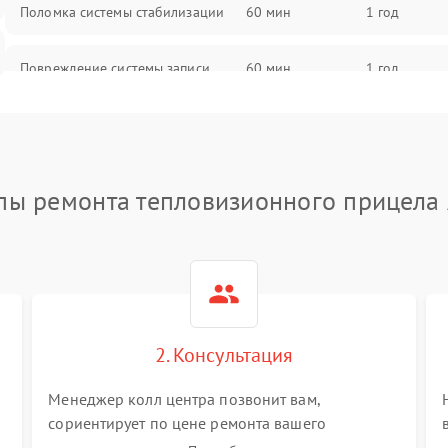
Поломка системы стабилизации
60 мин
1 год
Повреждение системы записи
60 мин
1 год
Неисправность системы Wi-Fi
60 мин
1 год
Поломка системы GPS
60 мин
1 год
пы ремонта тепловизионного прицела
Повреждение системы защиты от
60 мин
1 год
перегрузок
Неисправность системы
60 мин
1 год
автоматического отключения
2. Консультация
Поломка системы защиты от
60 мин
1 год
короткого замыкания
Менеджер колл центра позвонит вам,
сориентирует по цене ремонта вашего
тепловизионного прицела а также ответит на