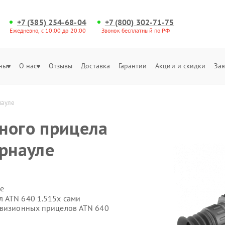
+7 (385) 254-68-04
+7 (800) 302-71-75
Ежедневно, с 10:00 до 20:00
Звонок бесплатный по РФ
ны
О нас
Отзывы
Доставка
Гарантии
Акции и скидки
Зая
науле
ного прицела
арнауле
е
 ATN 640 1.515x сами
овизионных прицелов ATN 640