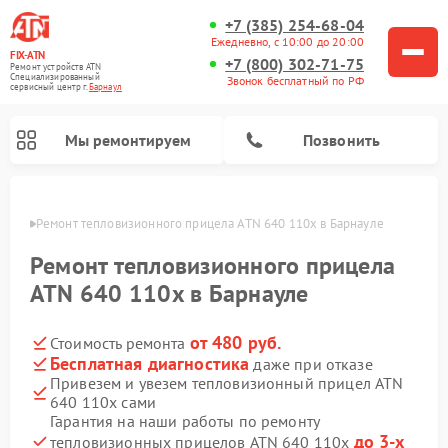
+7 (385) 254-68-04
Ежедневно, с 10:00 до 20:00
FIX-ATN
+7 (800) 302-71-75
Ремонт устройств ATN
Специализированный
Звонок бесплатный по РФ
cервисный центр г.
Барнаул
Мы ремонтируем
Позвонить
науле
Ремонт тепловизионного прицела ATN 640 110x в Барнауле
Ремонт тепловизионного прицела
ATN 640 110x в Барнауле
от 480 руб.
Стоимость ремонта
Ремонт оптических прицелов ATN
Ремонт цифровых биноклей ATN
Ремонт цифровых монокуляров ATN
Ремонт прицелов ночного видения ATN
Бесплатная диагностика
даже при отказе
Привезем и увезем тепловизионный прицел ATN
640 110x сами
Гарантия на наши работы по ремонту
до 3-х
тепловизионных прицелов ATN 640 110x