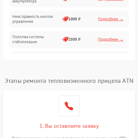
аккумулятора
Оптика
Неисправность кнопок
1000 ₽
Подробнее →
управления
Поломка системы
2500 ₽
Подробнее →
стабилизации
Повреждение системы
2500 ₽
Подробнее →
записи
Неисправность системы
Этапы ремонта тепловизионного прицела ATN
1500 ₽
Подробнее →
Wi-Fi
Поломка системы GPS
2000 ₽
Подробнее →
Повреждение системы
1500 ₽
Подробнее →
защиты от перегрузок
1. Вы оставляете заявку
Неисправность системы