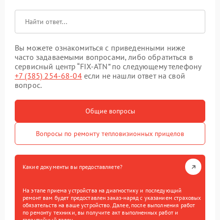
Вы можете ознакомиться с приведенными ниже
часто задаваемыми вопросами, либо обратиться в
сервисный центр “FIX-ATN” по следующему телефону
+7 (385) 254-68-04
если не нашли ответ на свой
вопрос.
Общие вопросы
Вопросы по ремонту тепловизионных прицелов
Какие документы вы предоставляете?
На этапе приема устройства на диагностику и последующий
ремонт вам будет предоставлен заказ-наряд с указанием страховых
обязательств на ваше устройство. Далее, после выполнения работ
по ремонту техники, вы получите акт выполненных работ и
гарантийный талон.