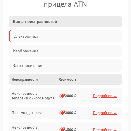
прицела ATN
Виды неисправностей
Электроника
Изображение
Электропитание
Неисправности
Стоимость
Измерения
Неисправность
Матрица
2000 ₽
Подробнее →
тепловизионного модуля
Юстировка
Поломка дисплея
2000 ₽
Подробнее →
Механические повреждения
Неисправность
1500 ₽
Подробнее →