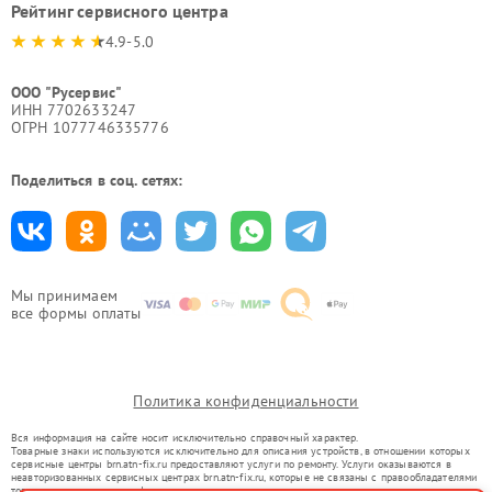
Рейтинг сервисного центра
4.9-5.0
ООО "Русервис"
ИНН 7702633247
ОГРН 1077746335776
Поделиться в соц. сетях:
Мы принимаем
все формы оплаты
Политика конфиденциальности
Вся информация на сайте носит исключительно справочный характер.
Товарные знаки используются исключительно для описания устройств, в отношении которых
сервисные центры brn.atn-fix.ru предоставляют услуги по ремонту. Услуги оказываются в
неавторизованных сервисных центрах brn.atn-fix.ru, которые не связаны с правообладателями
товарных знаков или их официальными представителями.