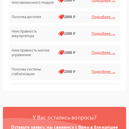
2000 ₽
Подробнее →
тепловизионного модуля
Юстировка
Поломка дисплея
2000 ₽
Подробнее →
Механические повреждения
Неисправность
1500 ₽
Подробнее →
аккумулятора
Оптика
Неисправность кнопок
1000 ₽
Подробнее →
управления
Поломка системы
2500 ₽
Подробнее →
стабилизации
Повреждение системы
2500 ₽
Подробнее →
записи
Неисправность системы
1500 ₽
Подробнее →
Wi-Fi
У Вас остались вопросы?
Поломка системы GPS
2000 ₽
Подробнее →
Оставьте заявку, мы свяжемся с Вами в ближайшее