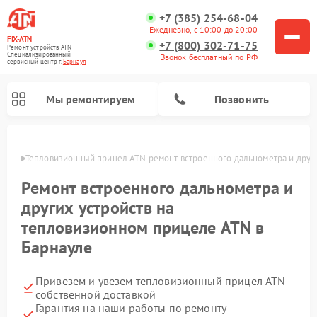
+7 (385) 254-68-04
Ежедневно, с 10:00 до 20:00
FIX-ATN
+7 (800) 302-71-75
Ремонт устройств ATN
Специализированный
Звонок бесплатный по РФ
cервисный центр г.
Барнаул
Мы ремонтируем
Позвонить
науле
Тепловизионный прицел ATN ремонт встроенного дальнометра и други
Ремонт встроенного дальнометра и
других устройств на
тепловизионном прицеле ATN в
Барнауле
Ремонт оптических прицелов ATN
Ремонт цифровых биноклей ATN
Ремонт цифровых монокуляров ATN
Ремонт прицелов ночного видения ATN
Привезем и увезем тепловизионный прицел ATN
собственной доставкой
Гарантия на наши работы по ремонту