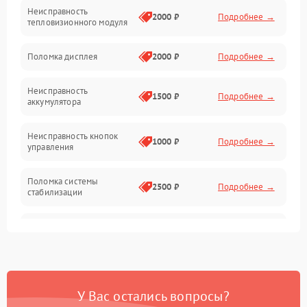
Неисправность
Матрица
2000 ₽
Подробнее →
тепловизионного модуля
Юстировка
Поломка дисплея
2000 ₽
Подробнее →
Механические повреждения
Неисправность
1500 ₽
Подробнее →
аккумулятора
Оптика
Неисправность кнопок
1000 ₽
Подробнее →
управления
Поломка системы
2500 ₽
Подробнее →
стабилизации
Повреждение системы
2500 ₽
Подробнее →
записи
Неисправность системы
1500 ₽
Подробнее →
Wi-Fi
У Вас остались вопросы?