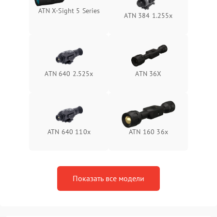
ATN X‑Sight 5 Series
ATN 384 1.255х
Неисправность системы
1500 ₽
Подробнее →
защиты от перегрева
Поломка системы защиты
1500 ₽
Подробнее →
от перенапряжения
ATN 640 2.525x
ATN 36X
Поломка системы защиты
1500 ₽
Подробнее →
от замыкания
ATN 640 110x
ATN 160 36x
Показать все модели