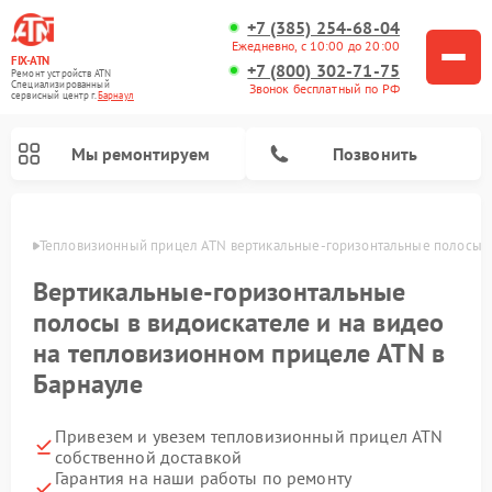
+7 (385) 254-68-04
Ежедневно, с 10:00 до 20:00
FIX-ATN
+7 (800) 302-71-75
Ремонт устройств ATN
Специализированный
Звонок бесплатный по РФ
cервисный центр г.
Барнаул
Мы ремонтируем
Позвонить
науле
Тепловизионный прицел ATN вертикальные-горизонтальные полосы в 
Вертикальные-горизонтальные
полосы в видоискателе и на видео
на тепловизионном прицеле ATN в
Барнауле
Ремонт оптических прицелов ATN
Ремонт цифровых биноклей ATN
Ремонт цифровых монокуляров ATN
Ремонт прицелов ночного видения ATN
Привезем и увезем тепловизионный прицел ATN
собственной доставкой
Гарантия на наши работы по ремонту