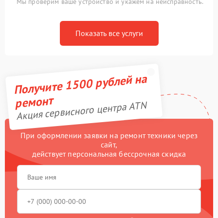
Мы проверим ваше устройство и укажем на неисправность.
Показать все услуги
Получите 1500 рублей на
ремонт
Акция сервисного центра ATN
При оформлении заявки на ремонт техники через
сайт,
действует персональная бессрочная скидка