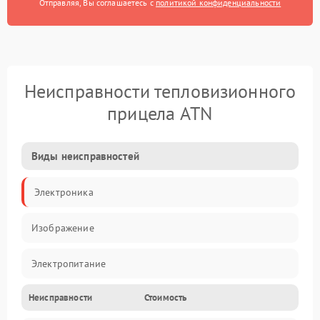
Отправляя, Вы соглашаетесь с
политикой конфиденциальности
Неисправности тепловизионного
прицела ATN
Виды неисправностей
Электроника
Изображение
Электропитание
Неисправности
Стоимость
Измерения