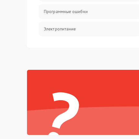
Программные ошибки
Электропитание
Измерения
Матрица
?
Проблемы питания
Температурные проблемы
Сбои коммуникаций и интерфейсов
Программные сбои