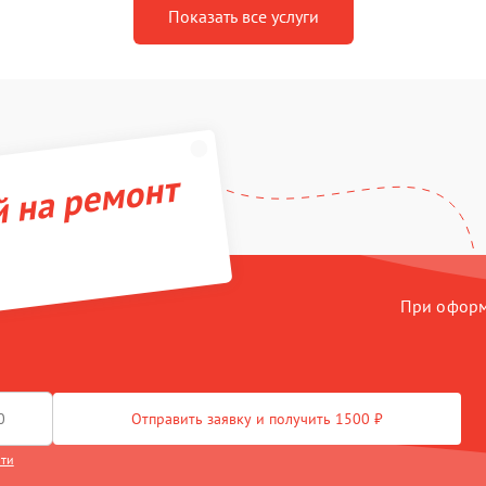
Показать все услуги
й на ремонт
При оформл
Отправить заявку и получить 1500 ₽
сти