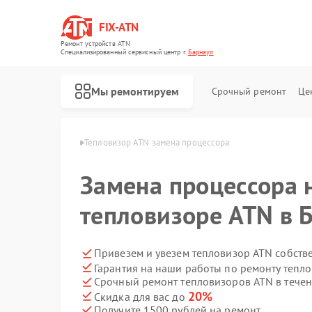
FIX-ATN
Ремонт устройств ATN
Специализированный cервисный центр г.
Барнаул
Мы ремонтируем
Срочный ремонт
Це
оров ATN в Барнауле
Тепловизор ATN замена процессора
Замена процессора 
тепловизоре ATN в 
Ремонт оптических прицелов ATN
Ремонт цифровых биноклей ATN
Ремонт прицелов ночного видения ATN
Ремонт тепловизионных прицелов ATN
Ремонт цифровых монокуляров ATN
Привезем и увезем тепловизор ATN собств
Гарантия на наши работы по ремонту тепл
Срочный ремонт тепловизоров ATN в течен
20%
Скидка для вас до
Получите 1500 рублей на ремонт